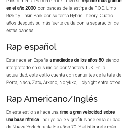
e instrumentales con el rock. Tuvo su
repunte más grande
en el año 2000
, con bandas de la estirpe de P.O.D, Limp
Bizkit y Linkin Park con su tema Hybrid Theory. Cuatro
años después su más fuerte caída con la separación de
estas bandas.
Rap español
Este nace en España
a mediados de los años 80
, siendo
interpretado en sus inicios por Masters TDK. En la
actualidad, este estilo cuenta con cantantes de la talla de
Porta, Nach, Zatu, Arkano, Norykko, Holynight entre otros.
Rap Americano/Inglés
En este estilo se hace una
rima a gran velocidad sobre
una base rítmica
. Incluye baile y grafiti. Nace en la ciudad
de Nueva York durante los años 70. Y el intérprete más